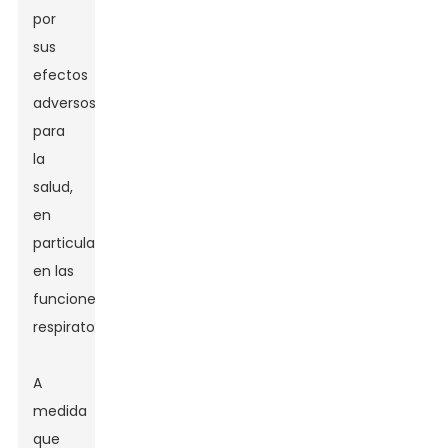
por
sus
efectos
adversos
para
la
salud,
en
particular
en las
funciones
respiratorias.
A
medida
que