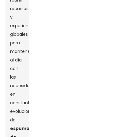
reunir
recursos
y
experiencia
globales
para
mantenerse
al día
con
las
necesidades
en
constante
evolución
del...
espuma