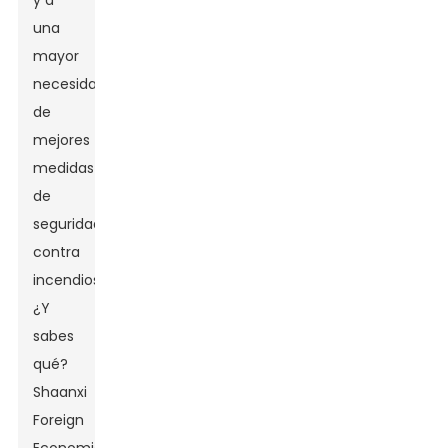
y a
una
mayor
necesidad
de
mejores
medidas
de
seguridad
contra
incendios.
¿Y
sabes
qué?
Shaanxi
Foreign