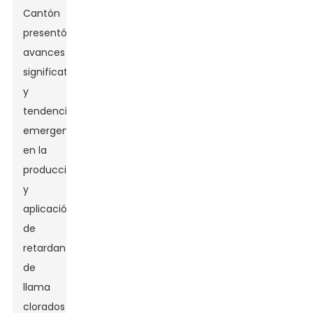
Cantón
presentó
avances
significativos
y
tendencias
emergentes
en la
producción
y
aplicación
de
retardantes
de
llama
clorados