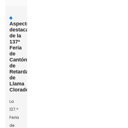
Aspectos
destacados
de la
137ª
Feria
de
Cantón
de
Retardantes
de
Llama
Clorados
La
137.ª
Feria
de