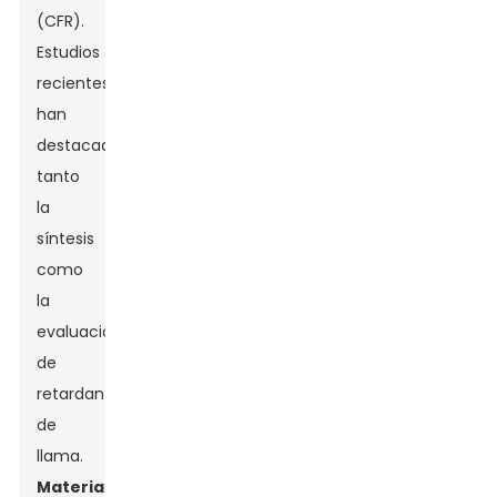
(CFR).
Estudios
recientes
han
destacado
tanto
la
síntesis
como
la
evaluación
de
retardantes
de
llama.
Material
s,