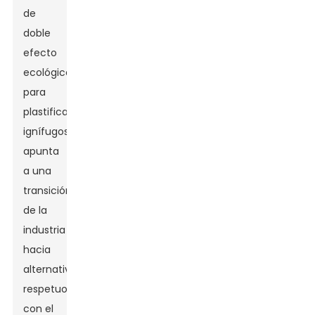
de
doble
efecto
ecológico
para
plastificantes
ignífugos
apunta
a una
transición
de la
industria
hacia
alternativas
respetuosas
con el