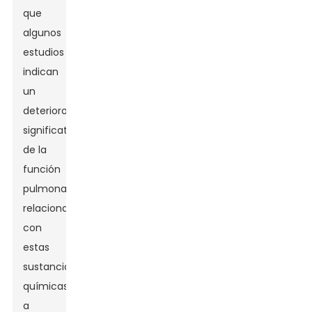
que
algunos
estudios
indican
un
deterioro
significativo
de la
función
pulmonar
relacionado
con
estas
sustancias
químicas
a