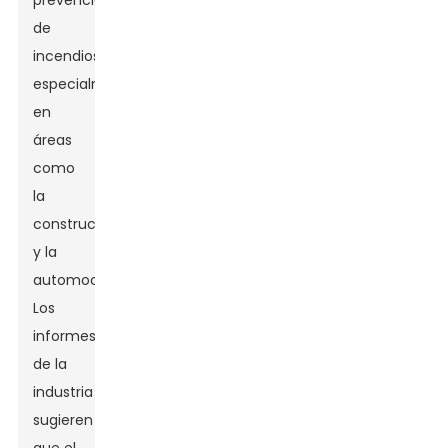
prevención
de
incendios,
especialmente
en
áreas
como
la
construcción
y la
automoción.
Los
informes
de la
industria
sugieren