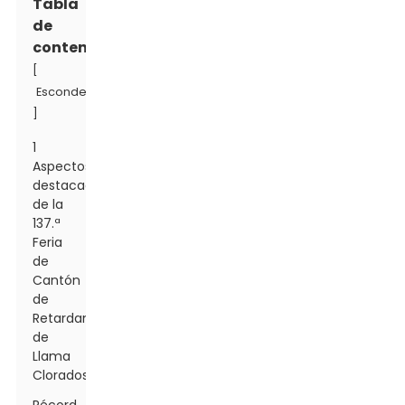
Tabla
de
contenido
[
Esconder
]
1
Aspectos
destacados
de la
137.ª
Feria
de
Cantón
de
Retardantes
de
Llama
Clorados