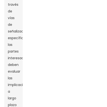
través
de
vías
de
señalización
específicas,
las
partes
interesadas
deben
evaluar
las
implicaciones
a
largo
plazo