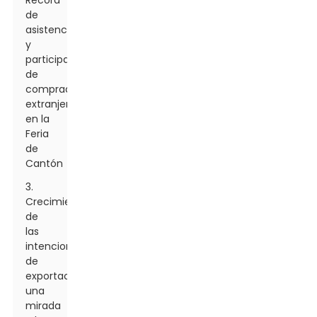
Récord
de
asistencia
y
participación
de
compradores
extranjeros
en la
Feria
de
Cantón
3.
Crecimiento
de
las
intenciones
de
exportación:
una
mirada