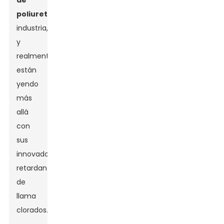
de
poliuretano
industria,
y
realmente
están
yendo
más
allá
con
sus
innovadores
retardantes
de
llama
clorados.