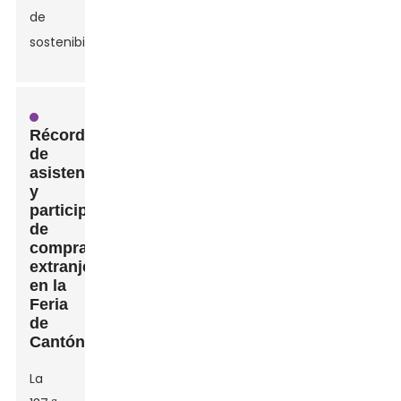
de
sostenibilidad.
Récord
de
asistencia
y
participación
de
compradores
extranjeros
en la
Feria
de
Cantón
Leave Your Message
La