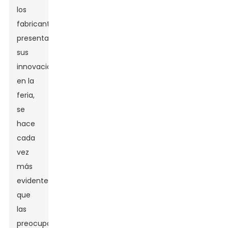
los
fabricantes
presentan
sus
innovaciones
en la
feria,
se
hace
cada
vez
más
evidente
que
las
preocupaciones