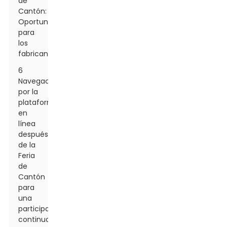
de
Cantón:
Oportunidades
para
los
fabricantes
6
Navegación
por la
plataforma
en
línea
después
de la
Feria
de
Cantón
para
una
participación
continua