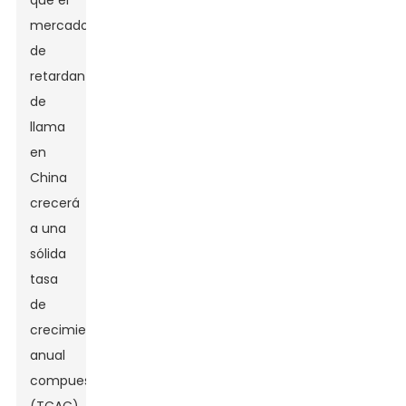
que el
mercado
de
retardantes
de
llama
en
China
crecerá
a una
sólida
tasa
de
crecimiento
anual
compuesta