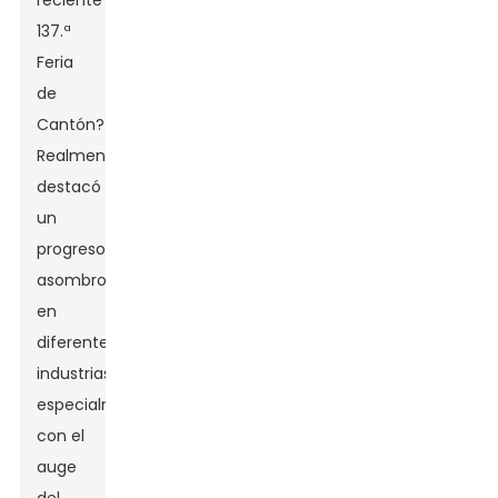
reciente
137.ª
Feria
de
Cantón?
Realmente
destacó
un
progreso
asombroso
en
diferentes
industrias,
especialmente
con el
auge