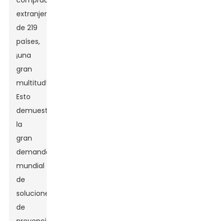
compradores
extranjeros
de 219
países,
¡una
gran
multitud!
Esto
demuestra
la
gran
demanda
mundial
de
soluciones
de