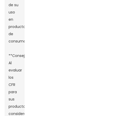
de su
uso
en
productos
de
consumo.
**Consejos:**
Al
evaluar
los
CFR
para
sus
productos,
considere