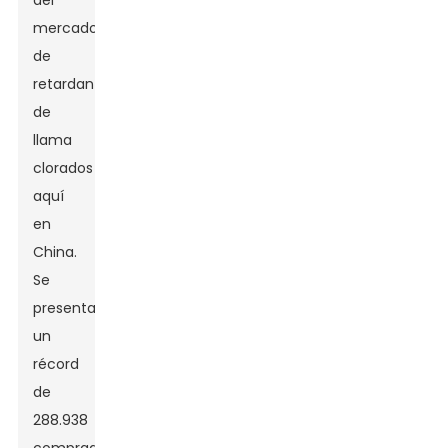
del
mercado
de
retardantes
de
llama
clorados
aquí
en
China.
Se
presentaron
un
récord
de
288.938