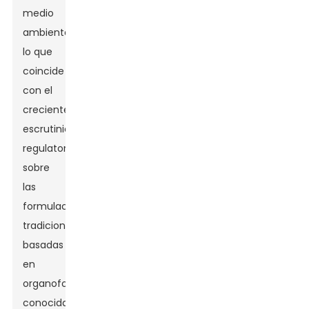
medio
ambiente,
lo que
coincide
con el
creciente
escrutinio
regulatorio
sobre
las
formulaciones
tradicionales
basadas
en
organofosforados,
conocidas