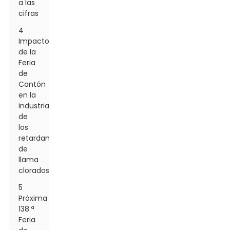
a las
cifras
4
Impacto
de la
Feria
de
Cantón
en la
industria
de
los
retardantes
de
llama
clorados
5
Próxima
138.ª
Feria