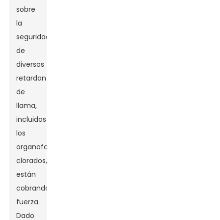
sobre
la
seguridad
de
diversos
retardantes
de
llama,
incluidos
los
organofosforados
clorados,
están
cobrando
fuerza.
Dado