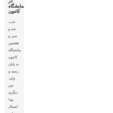
در
نمایشگاه
کانتون
خب،
صد و
سی و
هفتمین
نمایشگاه
کانتون
به پایان
رسید و
وای،
چیز
دیگری
بود!
امسال