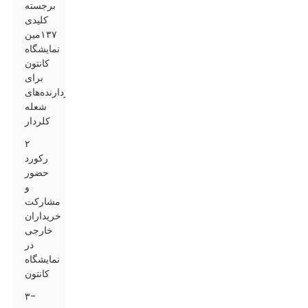
برجسته
کلیدی
۱۳۷مین
نمایشگاه
کانتون
برای
بازدارنده‌های
شعله
کلردار
۲
رکورد
حضور
و
مشارکت
خریداران
خارجی
در
نمایشگاه
کانتون
۳-