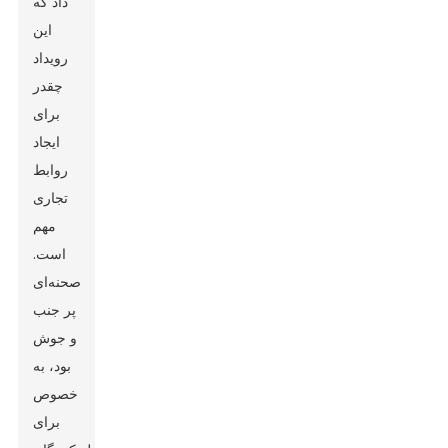
داد که
این
رویداد
چقدر
برای
ایجاد
روابط
تجاری
مهم
است.
صحنه‌ای
پر جنب
و جوش
بود، به
خصوص
Leave Your Message
برای