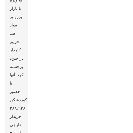
به ویژه
با بازار
پررونق
مواد
ضد
حریق
کلردار
در چین،
برجسته
کرد. آنها
با
حضور
رکوردشکن
۲۸۸،۹۳۸
خریدار
خارجی