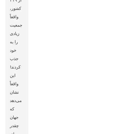
از ۲۱۹
کشور،
واقعاً
جمعیت
زیادی
را به
خود
جذب
کردند!
این
واقعاً
نشان
می‌دهد
که
جهان
چقدر