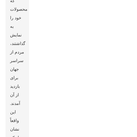
که
محصولات
خود را
به
نمایش
گذاشتند،
مردم از
سراسر
جهان
برای
بازدید
از آن
آمدند.
این
واقعاً
نشان