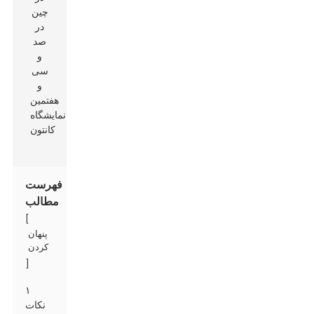
فهرست
مطالب
[
پنهان
کردن
]
۱
نکات