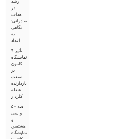
رشد
در
اهداف
صادراتی:
نگاهی
به
اعداد
۴ تأثیر
نمایشگاه
کانتون
بر
صنعت
بازدارنده
شعله
کلردار
۵- صد
و سی
و
هشتمین
نمایشگاه