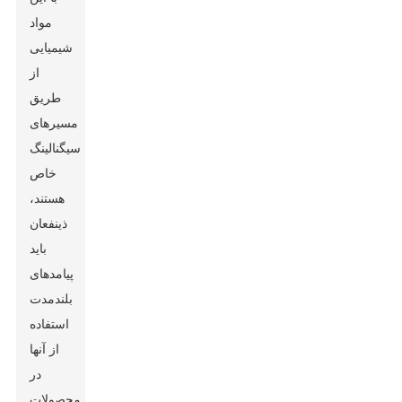
مواد
شیمیایی
از
طریق
مسیرهای
سیگنالینگ
خاص
هستند،
ذینفعان
باید
پیامدهای
بلندمدت
استفاده
از آنها
در
محصولات