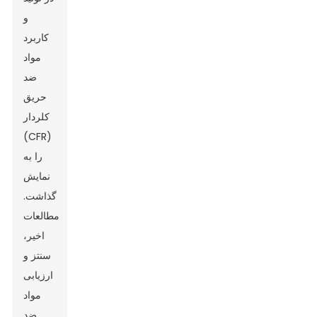
و
کاربرد
مواد
ضد
حریق
کلردار
(CFR)
را به
نمایش
گذاشت.
مطالعات
اخیر،
سنتز و
ارزیابی
مواد
ضد