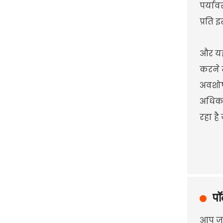
पर्या
प्रति
और यह
करने म
अवशोष
अधिक 
रहा है
पॉ
आप जान