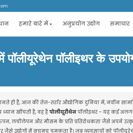
.com
धान
हमारे बारे में
अनुप्रयोग उद्योग
समाचार
में पॉलीयूरेथेन पॉलीइथर के उपय
ते ही हैं, आज की तेज़-तर्रार औद्योगिक दुनिया में, नवीन सामग
ध्यान खींचती है, वह है
पोलीयूरीथेन
पॉलीइथर – यह कई अलग-अल
पन, लचीलेपन और मौसम के प्रति प्रतिरोधकता जैसे अपने उत्कृष
चर जैसे उद्योगों में सचमुच चमकता है। जब व्यवसायों को पॉलीय