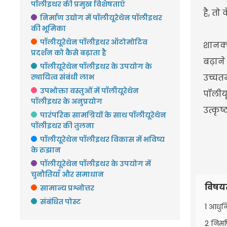
पॉलीइथर की प्रमुख विशेषताएँ
है, तो
निर्माण उद्योग में पॉलीयूरेथेन पॉलीइथर
की भूमिका
पॉलीयूरेथेन पॉलीइथर ऑटोमोटिव
शानक्
प्रदर्शन को कैसे बढ़ाता है
बढ़ाने
पॉलीयूरेथेन पॉलीइथर के उपयोग के
स्थायित्व संबंधी लाभ
उच्चतम
उपभोक्ता वस्तुओं में पॉलीयूरेथेन
पॉलीयू
पॉलीइथर के अनुप्रयोग
उत्कृष
पारंपरिक सामग्रियों के साथ पॉलीयूरेथेन
पॉलीइथर की तुलना
पॉलीयूरेथेन पॉलीइथर विकास में भविष्य
के रुझान
पॉलीयूरेथेन पॉलीइथर के उपयोग में
चुनौतियाँ और समाधान
विषय
सामान्य प्रश्नोत्तर
संबंधित पोस्ट
1 आधुनि
2 निर्म