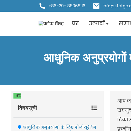
+86-29- 88068116
info@sfetgc
घर
उत्पादों
समा
आधुनिक अनुप्रयोगों 
9%
आप जान
विषयसूची
सचमुच 
टिकाऊ
आधुनिक अनुप्रयोगों के लिए पॉलीयूरेथेन
फ़र्नी