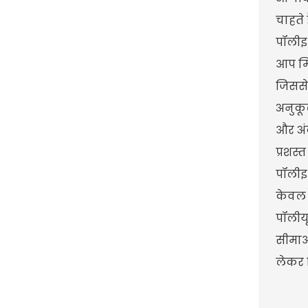
चाहते 
पॉलीइ
आप मिश
जिससे
अनुकूल
और अंद
प्रशस
पॉलीइथ
केवल म
पॉलीयू
सीमाओं
लेकर न