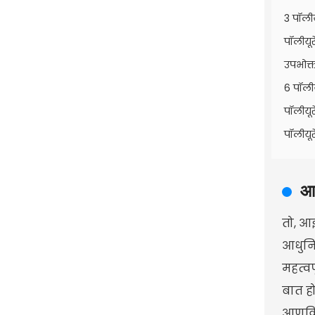
3 पॉलीय
पॉलीयू
उपभोक्त
6 पॉली
पॉलीयू
पॉलीयू
आध
तो, आइ
आधुनिक
महत्व
बात ह
आणविक