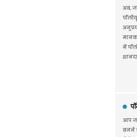
अब, जब
पॉलीयू
अनुप्र
मानकों
में पॉ
शानदार
पॉ
आप जान
बनने 