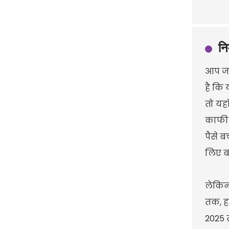
नि
आप जा
है कि 
तो यह
काफी म
पैसे ब
लिए बह
लेकिन
तक, हर
2025 त