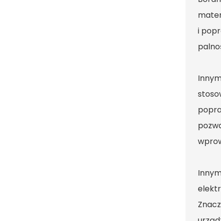
mater
i pop
palno
Innym
stoso
popra
pozwa
wprow
Innym
elekt
Znacz
urząd