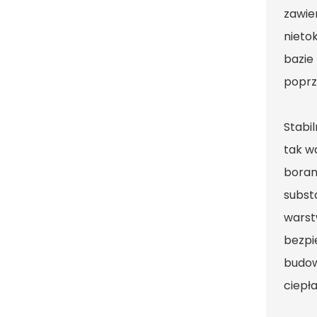
zawie
nieto
bazie
poprze
Stabi
tak w
boran
subst
warst
bezpi
budow
ciepł