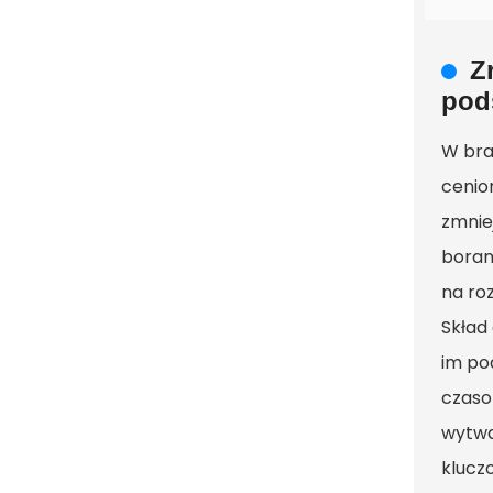
Z
pod
W bra
cenio
zmnie
boran
na ro
Skład
im po
czaso
wytwa
klucz