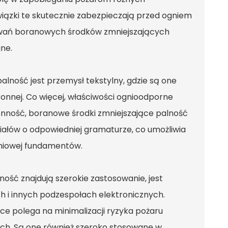
iązki te skutecznie zabezpieczają przed ogniem
owań boranowych środków zmniejszających
jne.
ność jest przemysł tekstylny, gdzie są one
ronnej. Co więcej, właściwości ognioodporne
onność, boranowe środki zmniejszające palność
iałów o odpowiedniej gramaturze, co umożliwia
niowej fundamentów.
ść znajdują szerokie zastosowanie, jest
h i innych podzespołach elektronicznych.
ce polega na minimalizacji ryzyka pożaru
ch. Są one również szeroko stosowane w