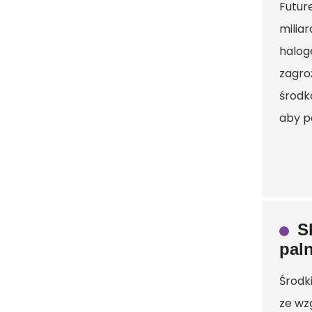
Futur
milia
halog
zagro
środk
aby p
S
pal
Środk
ze wz