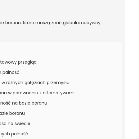
stawowy przegląd
h palność
 w różnych gałęziach przemysłu
anu w porównaniu z alternatywami
lność na bazie boranu
azie boranu
ość na świecie
ących palność