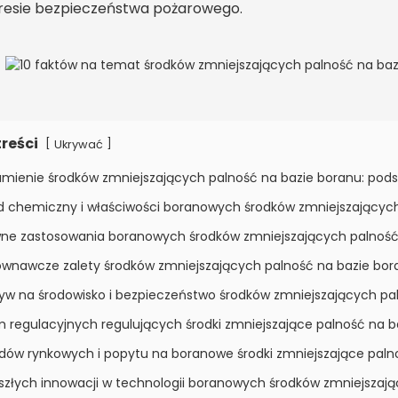
resie bezpieczeństwa pożarowego.
treści
[
]
Ukrywać
zumienie środków zmniejszających palność na bazie boranu: pod
ad chemiczny i właściwości boranowych środków zmniejszającyc
wne zastosowania boranowych środków zmniejszających palność
ównawcze zalety środków zmniejszających palność na bazie bor
ływ na środowisko i bezpieczeństwo środków zmniejszających pa
 regulacyjnych regulujących środki zmniejszające palność na b
ndów rynkowych i popytu na boranowe środki zmniejszające paln
yszłych innowacji w technologii boranowych środków zmniejszaj