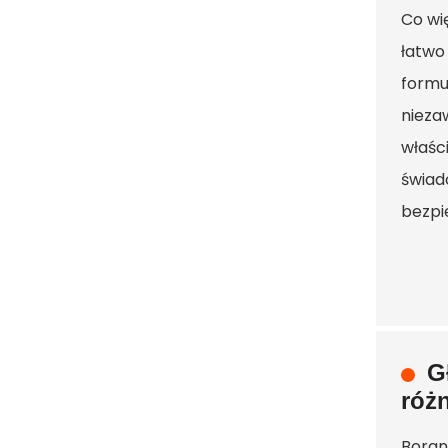
Co wi
łatwo
formu
nieza
właśc
świad
bezpi
G
róż
Boran