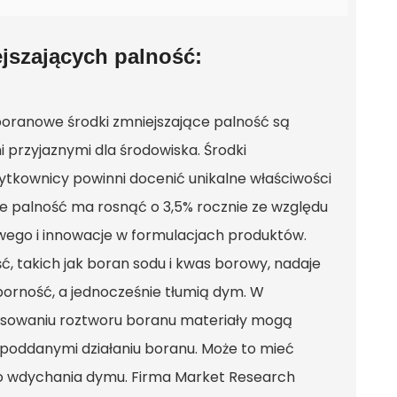
szających palność:
boranowe środki zmniejszające palność są
i przyjaznymi dla środowiska. Środki
żytkownicy powinni docenić unikalne właściwości
e palność ma rosnąć o 3,5% rocznie ze względu
wego i innowacje w formulacjach produktów.
 takich jak boran sodu i kwas borowy, nadaje
porność, a jednocześnie tłumią dym. W
stosowaniu roztworu boranu materiały mogą
poddanymi działaniu boranu. Może to mieć
ko wdychania dymu. Firma Market Research