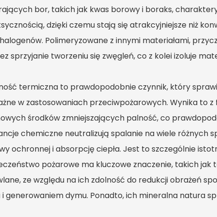
rających bor, takich jak kwas borowy i boraks, charakteryz
ksycznością, dzięki czemu stają się atrakcyjniejsze niż k
 halogenów. Polimeryzowane z innymi materiałami, przycz
z sprzyjanie tworzeniu się zwęgleń, co z kolei izoluje mate
lność termiczna to prawdopodobnie czynnik, który sprawia
ażne w zastosowaniach przeciwpożarowych. Wynika to z f
owych środków zmniejszających palność, co prawdopodob
ancje chemiczne neutralizują spalanie na wiele różnych 
wy ochronnej i absorpcję ciepła. Jest to szczególnie ist
eczeństwo pożarowe ma kluczowe znaczenie, takich jak te
lane, ze względu na ich zdolność do redukcji obrażeń 
a i generowaniem dymu. Ponadto, ich mineralna natura spr