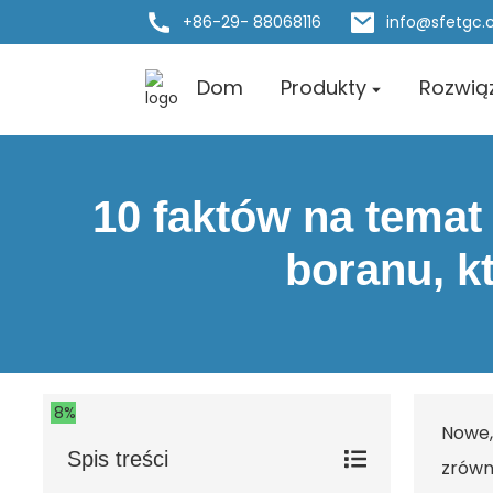
+86-29- 88068116
info@sfetgc
Dom
Produkty
Rozwią
10 faktów na temat
boranu, k
8%
Nowe,
Spis treści
zrówn