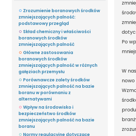
zmnie
Zrozumienie boranowych środków
środo
zmniejszających palność:
zmnie
podstawowy przegląd
Skład chemiczny i właściwości
dotyc
boranowych środków
Po wp
zmniejszających palność
mniej
Główne zastosowania
boranowych środków
zmniejszających palność w różnych
W nas
gałęziach przemysłu
Porównawcze zalety środków
nowo 
zmniejszających palność na bazie
Wzmoc
boranu w porównaniu z
alternatywami
środk
Wpływ na środowisko i
produ
bezpieczeństwo środków
branż
zmniejszających palność na bazie
boranu
zrozu
Normy regulacyjne dotyczące