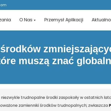
.com
zania
O Nas
Przemysł Aplikacji
Aktualno
 środków zmniejszający
tóre muszą znać global
 niezwykle trudnopalne środki zaspokoiły w ostatnich la
oważone zamienniki środków trudnopalnych; zwłaszcza
P