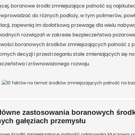
ęcej, boranowe środki zmniejszające palność są najskute
 wprowadzać do różnych podłoży, w tym polimerów, powłok
lacji, zapewnią im dodatkową przewagę dla wielu nabyw
wodnych rozwiązań w zakresie bezpieczeństwa pożaroweg
iwości boranowych środków zmniejszających palność z
omych decyzji i przestrzeganiu stale zmieniających się 
eczeństwa i zrównoważonego rozwoju.
łówne zastosowania boranowych środk
nych gałęziach przemysłu
owe środki zmniejszające palność odgrywają kluczową r