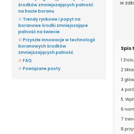
w zak
środków zmniejszających palność
na bazie boranu
Trendy rynkowe i popyt na
boranowe środki zmniejszające
palność na świecie
Przyszłe innowacje w technologii
boranowych środków
Spis 
zmniejszających palność
1 Zro
FAQ
Powiązane posty
2 Skł
3 głó
4 por
5. Wp
6 norm
7 tre
8 prz