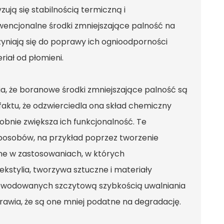
ują się stabilnością termiczną i
onwencjonalne środki zmniejszające palność na
yniają się do poprawy ich ognioodporności
riał od płomieni.
, że ​​boranowe środki zmniejszające palność są
aktu, że odzwierciedla ona skład chemiczny
nie zwiększa ich funkcjonalność. Te
sposobów, na przykład poprzez tworzenie
otne w zastosowaniach, w których
kstylia, tworzywa sztuczne i materiały
spowodowanych szczytową szybkością uwalniania
awia, że ​​są one mniej podatne na degradację.