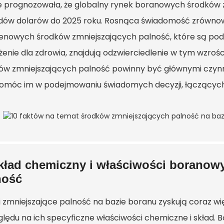
e prognozowała, że ​​globalny rynek boranowych środków 
rdów dolarów do 2025 roku. Rosnąca świadomość zrównow
enowych środków zmniejszających palność, które są pod
żenie dla zdrowia, znajdują odzwierciedlenie w tym wzroś
ów zmniejszających palność powinny być głównymi czyn
omóc im w podejmowaniu świadomych decyzji, łączącyc
kład chemiczny i właściwości boranow
ność
i zmniejszające palność na bazie boranu zyskują coraz w
ględu na ich specyficzne właściwości chemiczne i skład.