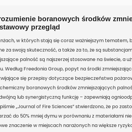
rozumienie boranowych środków zmniej
stawowy przegląd
nżach, w których stają się coraz ważniejszym tematem, 
ne za swoją skuteczność, a także za to, że są substancjam
jszające palność są najszerzej stosowane na świecie, a u
u. Według Freedonia Group, popyt na środki zmniejszając
zwijające się przepisy dotyczące bezpieczeństwa pożaro
 chemiczny boranowych środków zmniejszających palność,
dwójną lub synergistyczną funkcję – zapewniają ogniood
piśmie „Journal of Fire Sciences” stwierdzono, że po za
rzać do 50% mniej dymu w porównaniu z materiałami nie
owe znaczenie w miejscach narażonych na większe ryzy