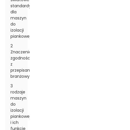
standardy
dla
maszyn
do
izolacji
piankowej
2
Znaczenie
zgodności
z
przepisami
branżowymi
3
rodzaje
maszyn
do
izolacji
piankowej
i ich
funkcje