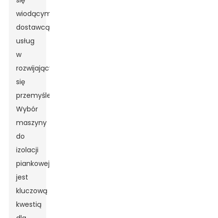
się
wiodącym
dostawcą
usług
w
rozwijającym
się
przemyśle.
Wybór
maszyny
do
izolacji
piankowej
jest
kluczową
kwestią