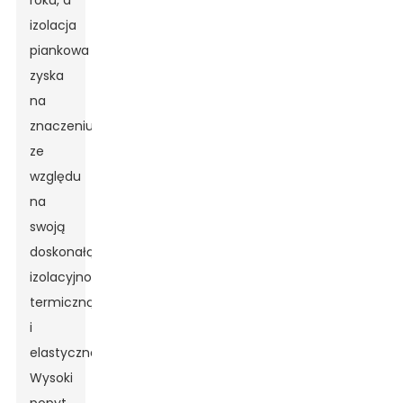
roku, a
izolacja
piankowa
zyska
na
znaczeniu
ze
względu
na
swoją
doskonałą
izolacyjność
termiczną
i
elastyczność.
Wysoki