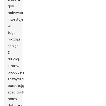
gdy
nabywca
inwestuje
w
tego
rodzaju
sprzęt.
Z
drugiej
strony,
producenci
zazwyczaj
poszukują
specjalistycznych
norm
dotyczących