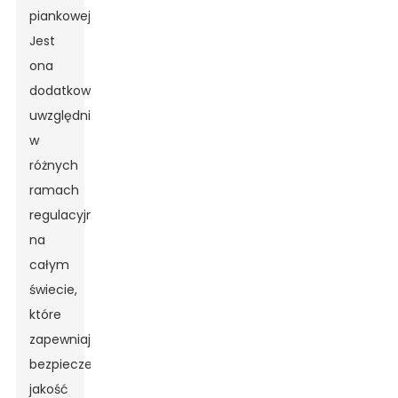
piankowej.
Jest
ona
dodatkowo
uwzględniona
w
różnych
ramach
regulacyjnych
na
całym
świecie,
które
zapewniają
bezpieczeństwo,
jakość