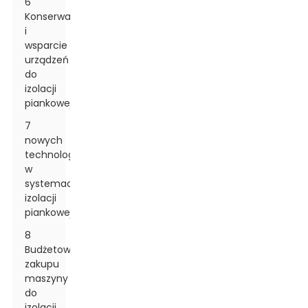
6
Konserwacja
i
wsparcie
urządzeń
do
izolacji
piankowej
7
nowych
technologii
w
systemach
izolacji
piankowej
8
Budżetowanie
zakupu
maszyny
do
izolacji