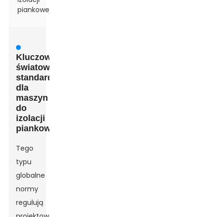
piankowej
Kluczowe
światowe
standardy
dla
maszyn
do
izolacji
piankowej
Tego
typu
globalne
normy
regulują
projektowanie