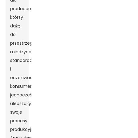
dla
producentów,
którzy
dążą
do
przestrzegania
międzynarodowych
standardów
i
oczekiwań
konsumentów,
jednocześnie
ulepszając
swoje
procesy
produkcyjne.