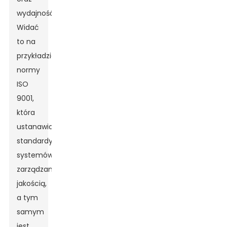
wydajność.
Widać
to na
przykładzie
normy
ISO
9001,
która
ustanawia
standardy
systemów
zarządzania
jakością,
a tym
samym
jest