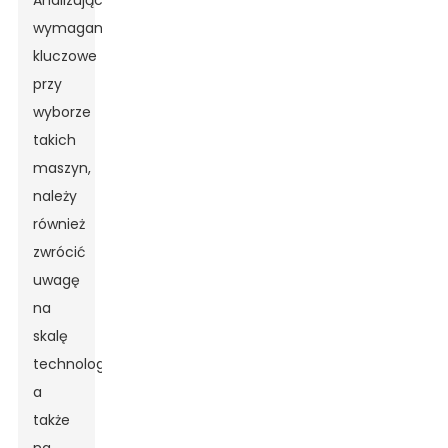
Analizując
wymagania
kluczowe
przy
wyborze
takich
maszyn,
należy
również
zwrócić
uwagę
na
skalę
technologii,
a
także