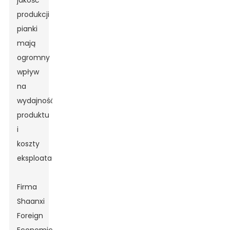
jakość
produkcji
pianki
mają
ogromny
wpływ
na
wydajność
produktu
i
koszty
eksploatacji.
Firma
Shaanxi
Foreign