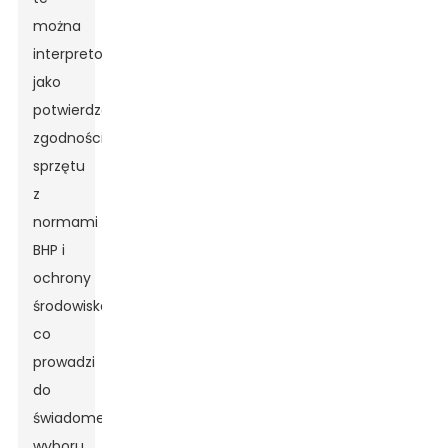
można
interpretować
jako
potwierdzenie
zgodności
sprzętu
z
normami
BHP i
ochrony
środowiska,
co
prowadzi
do
świadomego
wyboru,