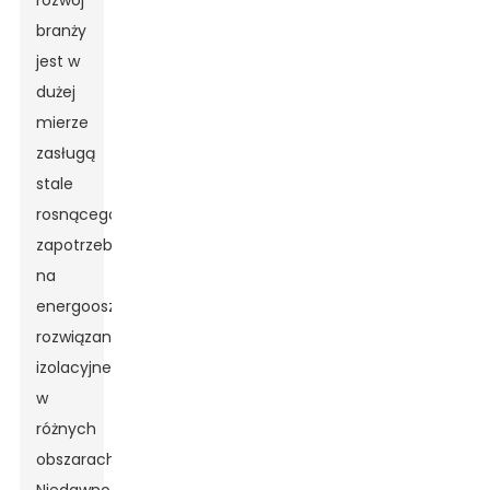
rozwój
branży
jest w
dużej
mierze
zasługą
stale
rosnącego
zapotrzebowania
na
energooszczędne
rozwiązania
izolacyjne
w
różnych
obszarach.