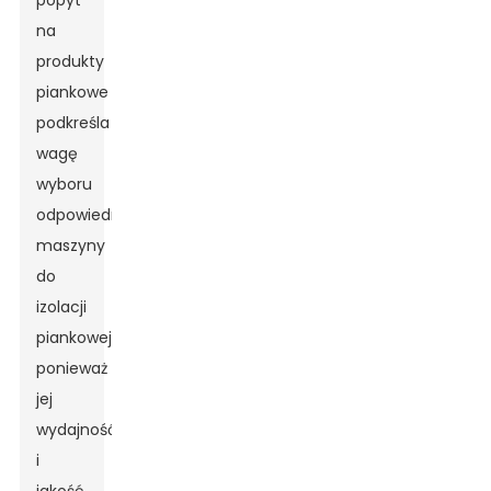
popyt
na
produkty
piankowe
podkreśla
wagę
wyboru
odpowiedniej
maszyny
do
izolacji
piankowej,
ponieważ
jej
wydajność
i