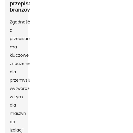
przepisami
branżowymi
Zgodność
z
przepisami
ma
kluczowe
znaczenie
dla
przemysłu
wytwórczego,
w tym
dla
maszyn
do
izolacji