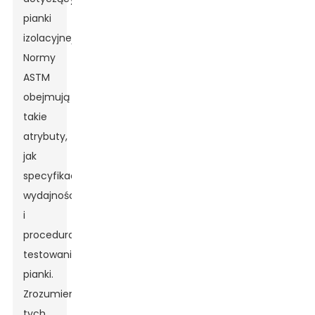
pianki
izolacyjnej.
Normy
ASTM
obejmują
takie
atrybuty,
jak
specyfikacja
wydajności
i
procedura
testowania
pianki.
Zrozumienie
tych