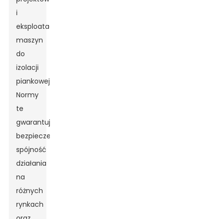
i
eksploatację
maszyn
do
izolacji
piankowej.
Normy
te
gwarantują
bezpieczeństwo,
spójność
działania
na
różnych
rynkach
oraz