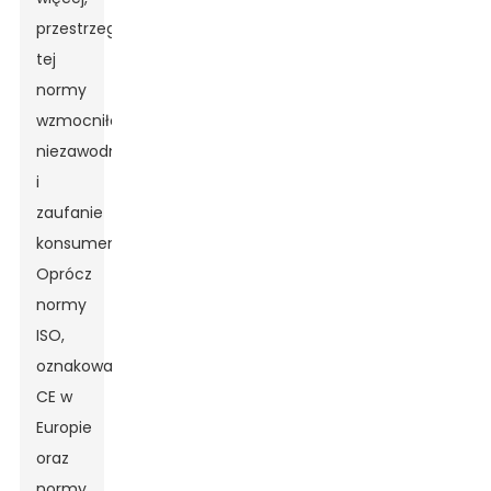
przestrzeganie
tej
normy
wzmocniłoby
niezawodność
i
zaufanie
konsumentów.
Oprócz
normy
ISO,
oznakowanie
CE w
Europie
oraz
normy