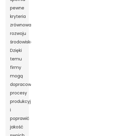
pewne
kryteria
zrównoważonego
rozwoju
środowiskowego.
Dzięki
temu
firmy
mogą
dopracować
procesy
produkcyjne
i
poprawić
jakość
swoich