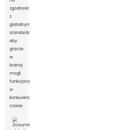
na
zgodność
z
globalnymi
standardami,
aby
gracze
w
branży
mogli
funkcjonować
w
konkurencyjnym
czasie.