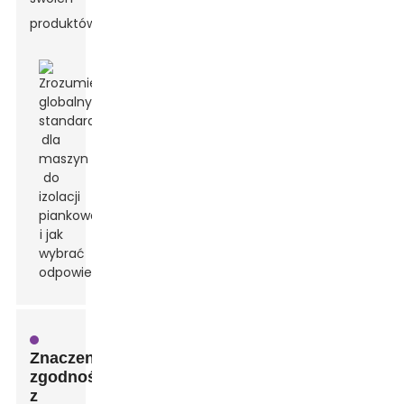
produktów.
Znaczenie
zgodności
z