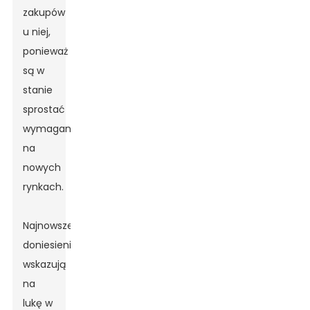
zakupów
u niej,
ponieważ
są w
stanie
sprostać
wymaganiom
na
nowych
rynkach.
Najnowsze
doniesienia
wskazują
na
Leave Your Message
lukę w