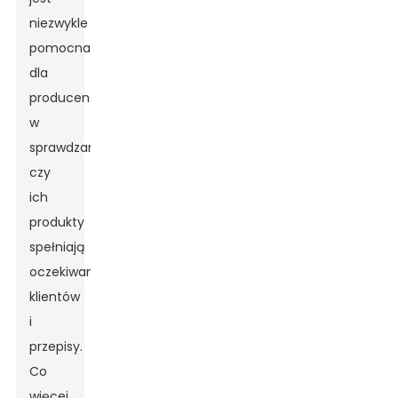
niezwykle
pomocna
dla
producentów
w
sprawdzaniu,
czy
ich
produkty
spełniają
oczekiwania
klientów
i
przepisy.
Co
więcej,