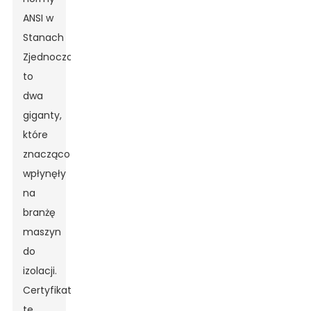
ANSI w
Stanach
Zjednoczonych
to
dwa
giganty,
które
znacząco
wpłynęły
na
branżę
maszyn
do
izolacji.
Certyfikaty
te