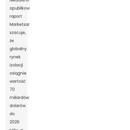
Niedawno
opublikowany
raport
MarketsandMarkets
szacuje,
że
globalny
rynek
izolacji
osiągnie
wartość
70
miliardów
dolarów
do
2026