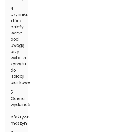
4
czynniki,
które
należy
wziąć
pod
uwagę
przy
wyborze
sprzętu
do
izolacji
piankowej
5
Ocena
wydajności
i
efektywności
maszyn