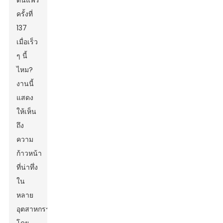
ตันแฟร์
ครั้งที่
137
เมื่อเร็ว
ๆ นี้
ไหม?
งานนี้
แสดง
ให้เห็น
ถึง
ความ
ก้าวหน้า
ที่น่าทึ่ง
ใน
หลาย
อุตสาหกรรม