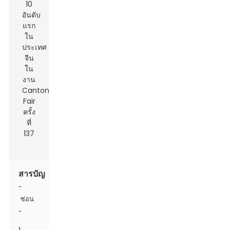
สารบัญ
-
ซ่อน
-