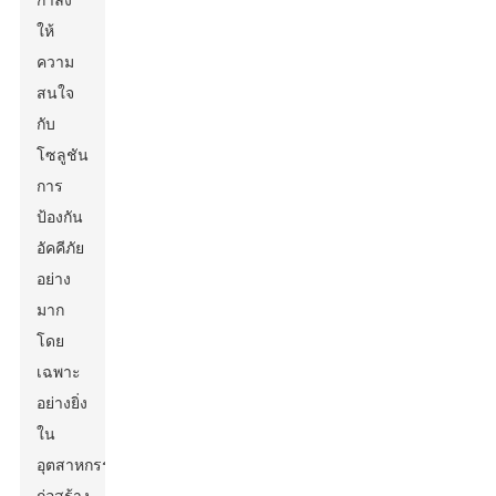
กำลัง
ให้
ความ
สนใจ
กับ
โซลูชัน
การ
ป้องกัน
อัคคีภัย
อย่าง
มาก
โดย
เฉพาะ
อย่างยิ่ง
ใน
อุตสาหกรรม