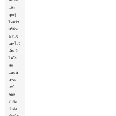
ที่ดีขึ้น
และ
คุณรู้
ไหมว่า
บริษัท
ฉ่านซี
เอฟไอวี
เอ็น อี
โคโน
มิก
แอนด์
เทรด
เคมี
คอล
จำกัด
กำลัง