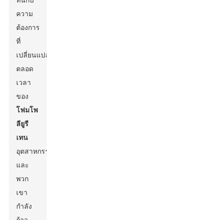
ทันกับ
ความ
ต้องการ
ที่
เปลี่ยนแปลง
ตลอด
เวลา
ของ
โฟมโพ
ลียูรี
เทน
อุตสาหกรรม
และ
พวก
เขา
กำลัง