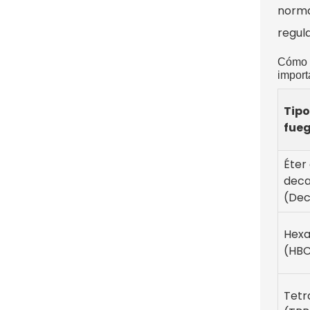
norma
regul
Cómo s
import
Tipo
fue
Éter
deca
(De
Hex
(HB
Tetr