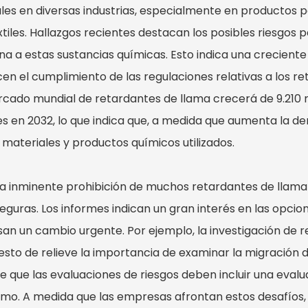
les en diversas industrias, especialmente en productos pa
xtiles. Hallazgos recientes destacan los posibles riesgos p
a a estas sustancias químicas. Esto indica una crecient
icen el cumplimiento de las regulaciones relativas a los
rcado mundial de retardantes de llama crecerá de 9.210 mi
es en 2032, lo que indica que, a medida que aumenta la 
 materiales y productos químicos utilizados.
la inminente prohibición de muchos retardantes de llama 
eguras. Los informes indican un gran interés en las opcion
san un cambio urgente. Por ejemplo, la investigación de 
esto de relieve la importancia de examinar la migración d
de que las evaluaciones de riesgos deben incluir una evalu
mo. A medida que las empresas afrontan estos desafíos,