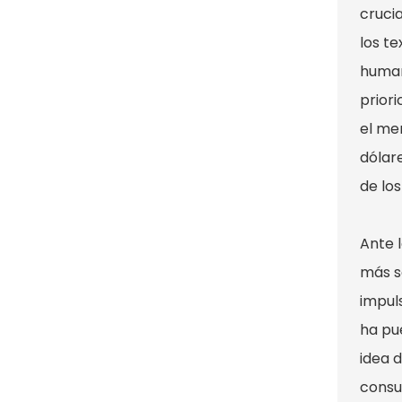
crucia
los te
human
prior
el me
dólar
de los
Ante 
más s
impul
ha pu
idea 
consu