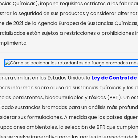
ncias Químicas), impone requisitos estrictos a los fabri
trar la seguridad de sus productos y considerar alterna
me de 2021 de la Agencia Europea de Sustancias Químic
cializados están sujetos a restricciones o prohibiciones 
mplimiento.
era similar, en los Estados Unidos, la
Ley de Control d
sas informen sobre el uso de sustancias químicas y los d
ncias persistentes, bioacumulables y tóxicas (PBT). Un est
ficado sustancias bromadas para un análisis más profundo 
siderar sus formulaciones. A medida que los países sigue
upaciones ambientales, la selección de BFR que cumplan
les se vuelve imperativa para las partes interesadas de l