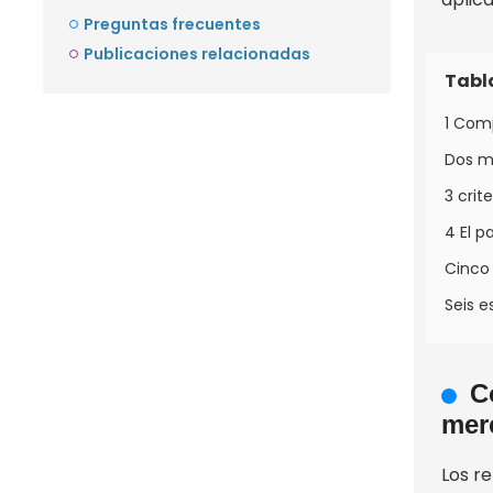
Preguntas frecuentes
Publicaciones relacionadas
Tabl
1 Com
Dos ma
3 crit
4 El p
Cinco
Seis e
C
mer
Los r