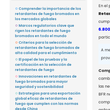
En el
Comprender la importancia de los
Reta
retardantes de fuego bromados en
los mercados globales
cumpl
Marcos regulatorios clave que
6.800
rigen los retardantes de fuego
bromados en todo el mundo
parti
Criterios para la selección de
retardantes de fuego bromados de
A me
alta calidad para el cumplimiento
prov
El papel de las pruebas y la
certificación en la selección de
retardantes de fuego
Compa
Innovaciones en retardantes de
cambi
fuego bromados para mayor
las n
seguridad y sostenibilidad
Estrategias para una exportación
BFR n
global eficaz de retardantes de
compr
fuego que cumplen con las normas
desde China
aplica