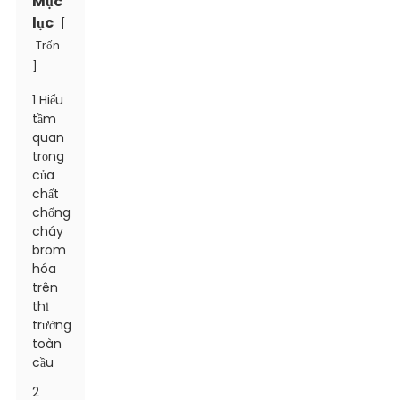
Mục
lục
[
Trốn
]
1 Hiểu
tầm
quan
trọng
của
chất
chống
cháy
brom
hóa
trên
thị
trường
toàn
cầu
2