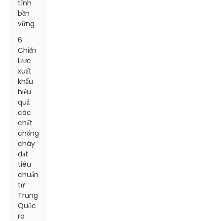
tính
bền
vững
6
Chiến
lược
xuất
khẩu
hiệu
quả
các
chất
chống
cháy
đạt
tiêu
chuẩn
từ
Trung
Quốc
ra