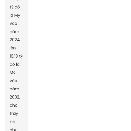
tỷ đô
la Mỹ
vào
năm
2024
lên
16,13 tỷ
đô la
Mỹ
vào
năm
2032,
cho
thấy
khi
nhu