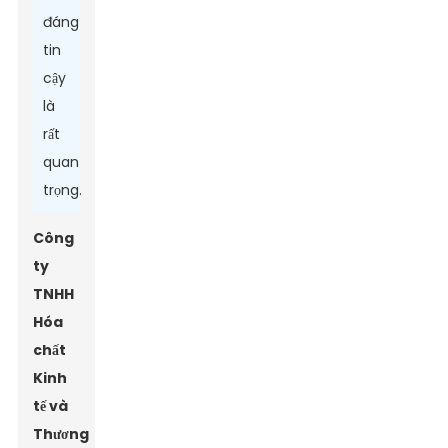
đáng
tin
cậy
là
rất
quan
trọng.
Công
ty
TNHH
Hóa
chất
Kinh
tế và
Thương