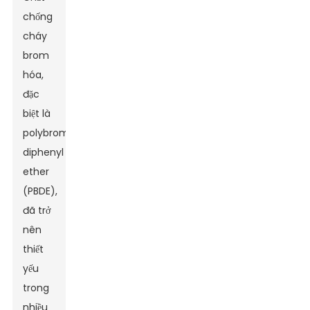
chống
cháy
brom
hóa,
đặc
biệt là
polybrom
diphenyl
ether
(PBDE),
đã trở
nên
thiết
yếu
trong
nhiều