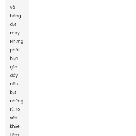
và
hàng
dệt
may.
Những
phát
hiện
gần
đây
nêu
bật
những
rủi ro
sức
khỏe
tiềm