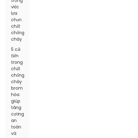
trong
việc
lựa
chọn
chất
chống
cháy
5 cải
tiến
trong
chất
chống
cháy
brom
hóa
giúp
tăng
cường
an
toàn
và