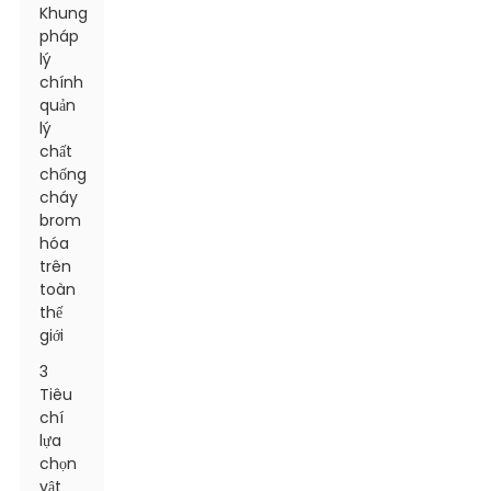
Khung
pháp
lý
chính
quản
lý
chất
chống
cháy
brom
hóa
trên
toàn
thế
giới
3
Tiêu
chí
lựa
chọn
vật