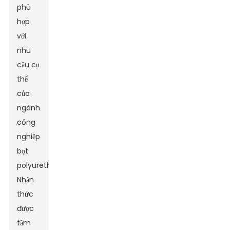
phù
hợp
với
nhu
cầu cụ
thể
của
ngành
công
nghiệp
bọt
polyurethane.
Nhận
thức
được
tầm