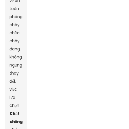
về an
toàn
phòng
cháy
chữa
cháy
đang
không
ngừng
thay
đổi,
việc
lựa
chọn
Chất
chống