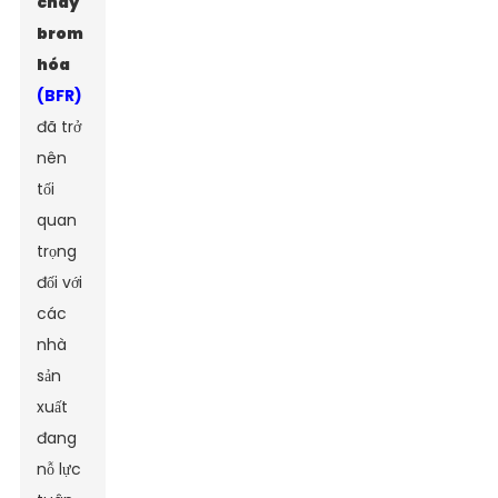
cháy
brom
hóa
(BFR)
đã trở
nên
tối
quan
trọng
đối với
các
nhà
sản
xuất
đang
nỗ lực