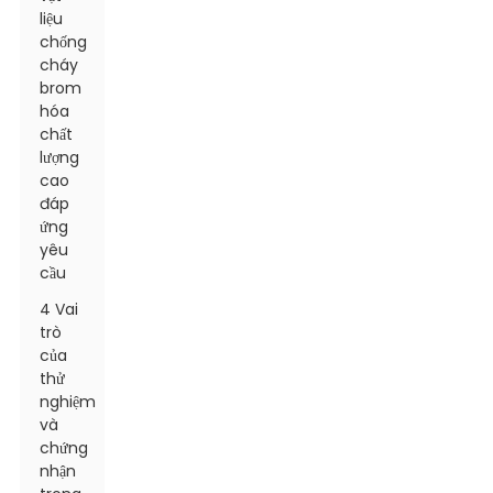
liệu
chống
cháy
brom
hóa
chất
lượng
cao
đáp
ứng
yêu
cầu
4 Vai
trò
của
thử
nghiệm
và
chứng
nhận