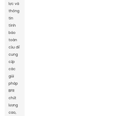
lực và
thông
tin
tình
báo
toàn
cầu để
cung
cấp
các
giải
pháp
BFR
chất
lượng
cao,